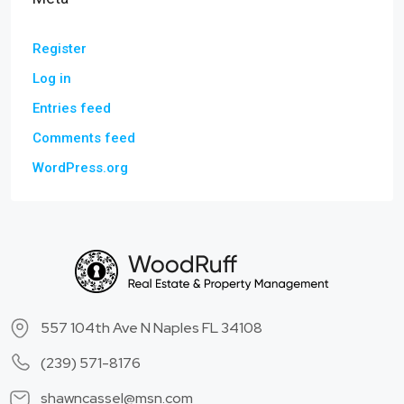
Register
Log in
Entries feed
Comments feed
WordPress.org
557 104th Ave N Naples FL 34108
(239) 571-8176
shawncassel@msn.com