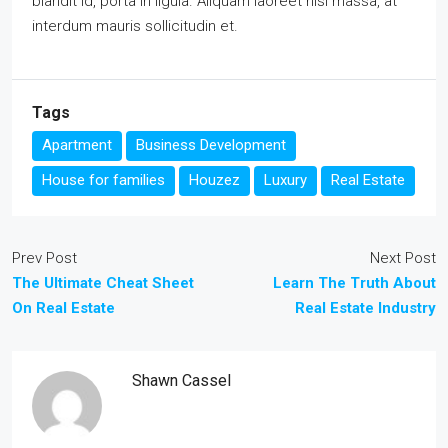
blandit id, porta in ligula. Aliquam laoreet nisl massa, at
interdum mauris sollicitudin et.
Tags
Apartment
Business Development
House for families
Houzez
Luxury
Real Estate
Prev Post
Next Post
The Ultimate Cheat Sheet
Learn The Truth About
On Real Estate
Real Estate Industry
Shawn Cassel