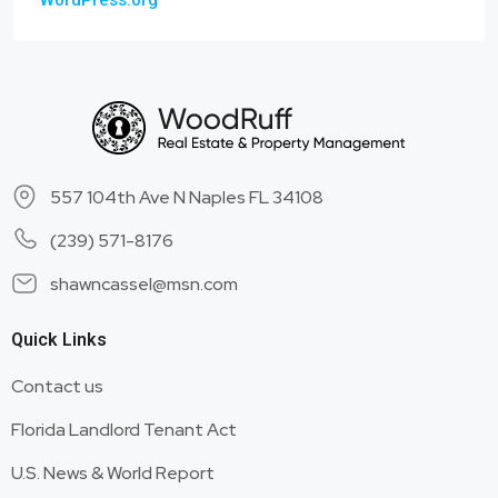
557 104th Ave N Naples FL 34108
(239) 571-8176
shawncassel@msn.com
Quick Links
Contact us
Florida Landlord Tenant Act
U.S. News & World Report