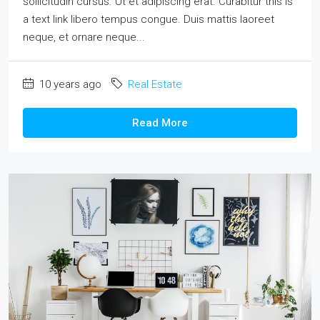
sollicitudin cursus. Ut et adipiscing erat. Curabitur this is
a text link libero tempus congue. Duis mattis laoreet
neque, et ornare neque...
10 years ago
Real Estate
Read More