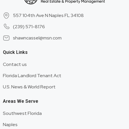
557 104th Ave N Naples FL 34108
(239) 571-8176
shawncassel@msn.com
Quick Links
Contact us
Florida Landlord Tenant Act
U.S. News & World Report
Areas We Serve
Southwest Florida
Naples