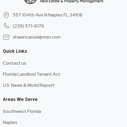
557 104th Ave N Naples FL 34108
(239) 571-8176
shawncassel@msn.com
Quick Links
Contact us
Florida Landlord Tenant Act
U.S. News & World Report
Areas We Serve
Southwest Florida
Naples